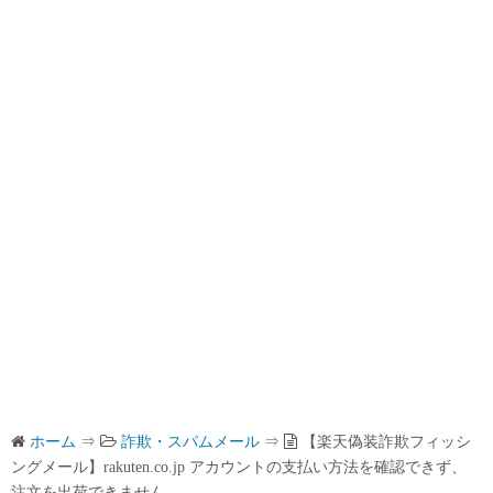
ホーム
⇒
詐欺・スパムメール
⇒
【楽天偽装詐欺フィッシ
ングメール】rakuten.co.jp アカウントの支払い方法を確認できず、
注文を出荷できません。