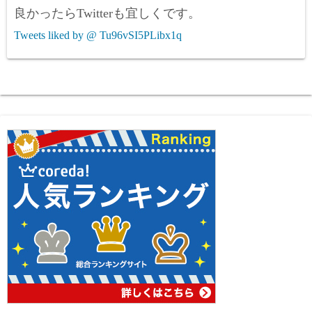
良かったらTwitterも宜しくです。
Tweets liked by @ Tu96vSI5PLibx1q