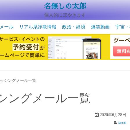
名無しの太郎
個人的にぼやきます
メール
リアル系詐欺情報
政治・経済
爆笑動画
宇宙・
動物系の爆笑動画
未確認
宇宙・
ッシングメール一覧
シングメール一覧
2020年6月28日
tarou