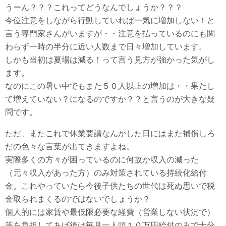
うーん？？？これってどうなんでしょうか？？？
今位注意をしながら行動していれば一気に増加しない！と
言う専門家さんがいますが・・注意を払っているのにも関
わらず一時の半分に近い人数まで日々増加しています。
しかも当初は夏場は減る！って言う見方が強かった気がし
ます。
なのにこの暑い中でもまた５０人以上の増加は・・果たし
て増えていない？になるのですか？？と言うのが大きな疑
問です。
ただ、またこれで休業要請なんかした日にはまた補償しろ
だの色々な言葉が出てきますよね。
実際多くの方々が困っているのに何故か収入の減った
（元々収入があった方）のみ対策されている持続化給付
金。これやっていたら今後子供たちの世代は死ぬ思いで税
金取られまくるのではないでしょうか？
個人的には家賃や最低限必要な経費（営業しない状況で）
等を負担してあげ後は毎月一人頭１０万円給付のみで十分