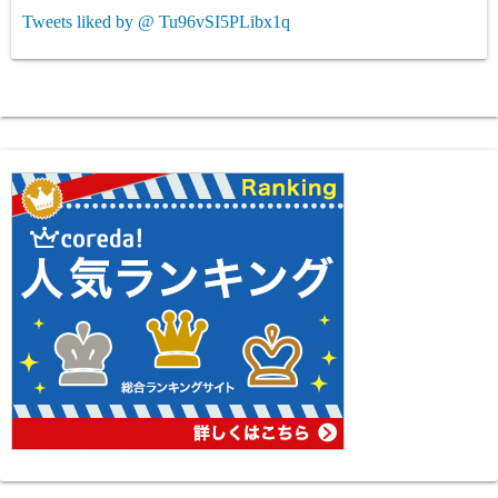
Tweets liked by @ Tu96vSI5PLibx1q