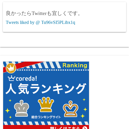
良かったらTwitterも宜しくです。
Tweets liked by @ Tu96vSI5PLibx1q