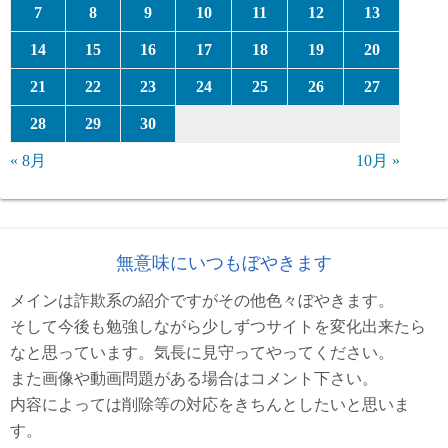
7
8
9
10
11
12
13
14
15
16
17
18
19
20
21
22
23
24
25
26
27
28
29
30
« 8月
10月 »
無意味にいつもぼやきます
メインは詐欺系の紹介ですがその他色々ぼやきます。
そして今後も勉強しながら少しずつサイトを変化出来たら
なと思っています。気長に見守ってやってください。
また画像や動画問題がある場合はコメント下さい。
内容によっては削除等の対応をきちんとしたいと思いま
す。