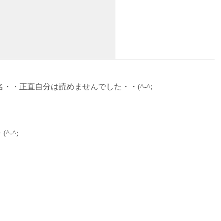
・正直自分は読めませんでした・・(^-^;
-^;