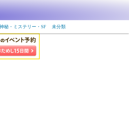
神秘・ミステリー・SF
未分類
生物・飛行物体
ＳＦ