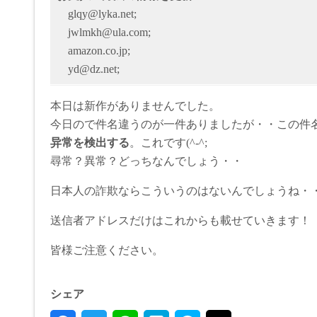
glqy@lyka.net;
jwlmkh@ula.com;
amazon.co.jp;
yd@dz.net;
本日は新作がありませんでした。
今日ので件名違うのが一件ありましたが・・この件名・
异常を検出する
。これです(^-^;
尋常？異常？どっちなんでしょう・・
日本人の詐欺ならこういうのはないんでしょうね・・(^
送信者アドレスだけはこれからも載せていきます！
皆様ご注意ください。
シェア