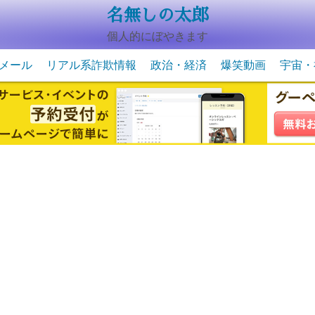
名無しの太郎
個人的にぼやきます
メール
リアル系詐欺情報
政治・経済
爆笑動画
宇宙・
動物系の爆笑動画
未確認
宇宙・