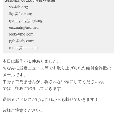
お支払い方法の情報を更新
vx@ib.org;
ikg@fot.com;
qvqipgcdg@bpt.org;
emzuatj@uec.net;
ieob@md.com;
pgb@jaly.com;
mmjg@biao.com;
本日は新作が１件ありました。
ちなみに最近ニュース等でも取り上げられた給付金詐欺の
メールです。
中身まで見ませんが、騙されない様にしてくださいね。
では！後程ご紹介していきます。
送信者アドレスだけはこれからも載せていきます！
皆様ご注意ください。