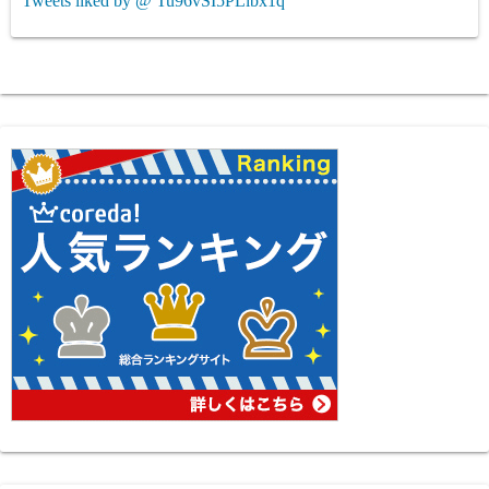
Tweets liked by @ Tu96vSI5PLibx1q