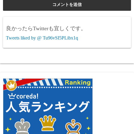
良かったらTwitterも宜しくです。
Tweets liked by @ Tu96vSI5PLibx1q