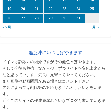
19
20
21
22
23
24
25
26
27
28
29
30
31
« 9月
11月 »
無意味にいつもぼやきます
メインは詐欺系の紹介ですがその他色々ぼやきます。
そして今後も勉強しながら少しずつサイトを変化出来たら
なと思っています。気長に見守ってやってください。
また画像や動画問題がある場合はコメント下さい。
内容によっては削除等の対応をきちんとしたいと思いま
す。
近々このサイトの作成履歴みたいなブログも書いていきま
す。