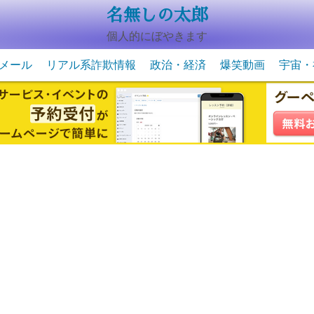
名無しの太郎
個人的にぼやきます
メール
リアル系詐欺情報
政治・経済
爆笑動画
宇宙・
動物系の爆笑動画
未確認
宇宙・