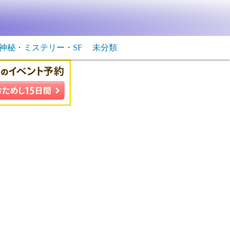
神秘・ミステリー・SF
未分類
生物・飛行物体
ＳＦ