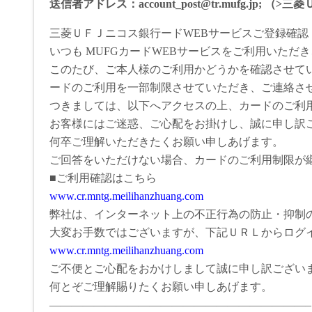
送信者アドレス：account_post@tr.mufg.jp; （>
三菱ＵＦＪニコス銀行ードWEBサービスご登録確認
いつも MUFGカードWEBサービスをご利用いただ
このたび、ご本人様のご利用かどうかを確認させて
ードのご利用を一部制限させていただき、ご連絡さ
つきましては、以下へアクセスの上、カードのご利
お客様にはご迷惑、ご心配をお掛けし、誠に申し訳
何卒ご理解いただきたくお願い申しあげます。
ご回答をいただけない場合、カードのご利用制限が
■ご利用確認はこちら
www.cr.mntg.meilihanzhuang.com
弊社は、インターネット上の不正行為の防止・抑制
大変お手数ではございますが、下記ＵＲＬからログ
www.cr.mntg.meilihanzhuang.com
ご不便とご心配をおかけしまして誠に申し訳ござい
何とぞご理解賜りたくお願い申しあげます。
———————————————————————–