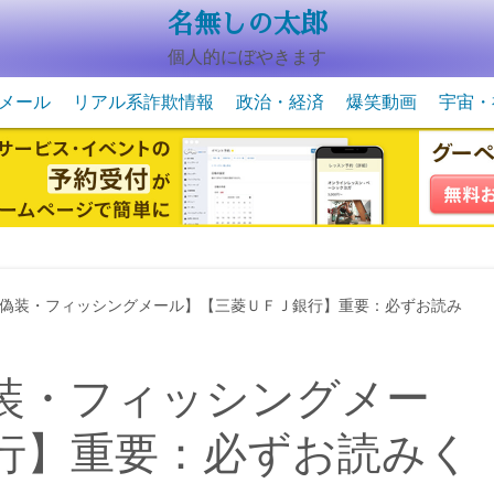
名無しの太郎
個人的にぼやきます
メール
リアル系詐欺情報
政治・経済
爆笑動画
宇宙・
動物系の爆笑動画
未確認
宇宙・
偽装・フィッシングメール】【三菱ＵＦＪ銀行】重要：必ずお読み
装・フィッシングメー
行】重要：必ずお読みく