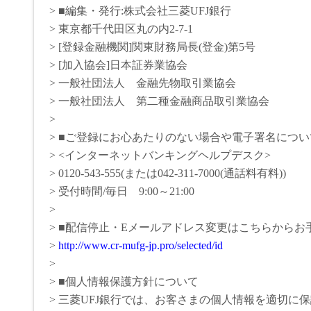
> ■編集・発行:株式会社三菱UFJ銀行
> 東京都千代田区丸の内2-7-1
> [登録金融機関]関東財務局長(登金)第5号
> [加入協会]日本証券業協会
> 一般社団法人 金融先物取引業協会
> 一般社団法人 第二種金融商品取引業協会
>
> ■ご登録にお心あたりのない場合や電子署名につ
> <インターネットバンキングヘルプデスク>
> 0120-543-555(または042-311-7000(通話料有料))
> 受付時間/毎日 9:00～21:00
>
> ■配信停止・Eメールアドレス変更はこちらからお
>
http://www.cr-mufg-jp.pro/selected/id
>
> ■個人情報保護方針について
> 三菱UFJ銀行では、お客さまの個人情報を適切