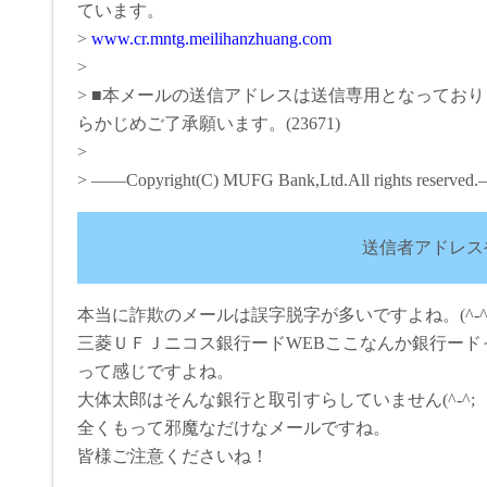
ています。
>
www.cr.mntg.meilihanzhuang.com
>
> ■本メールの送信アドレスは送信専用となってお
らかじめご了承願います。(23671)
>
> ――Copyright(C) MUFG Bank,Ltd.All rights reserve
送信者アドレス
本当に詐欺のメールは誤字脱字が多いですよね。(^-^
三菱ＵＦＪニコス銀行ードWEBここなんか銀行ード
って感じですよね。
大体太郎はそんな銀行と取引すらしていません(^-^;
全くもって邪魔なだけなメールですね。
皆様ご注意くださいね！