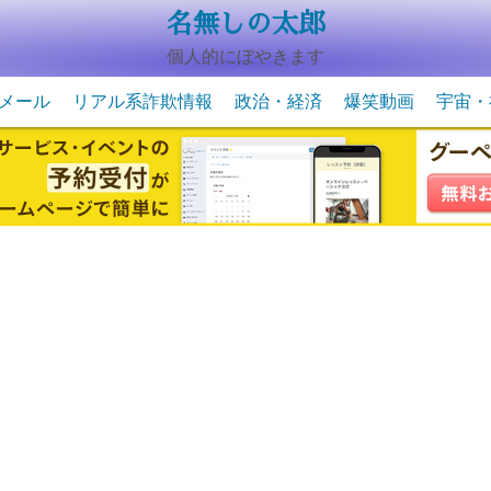
名無しの太郎
個人的にぼやきます
メール
リアル系詐欺情報
政治・経済
爆笑動画
宇宙・
動物系の爆笑動画
未確認
宇宙・