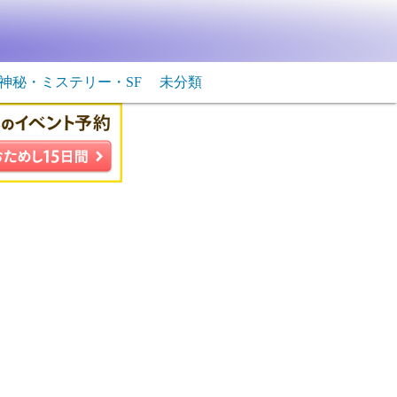
神秘・ミステリー・SF
未分類
生物・飛行物体
ＳＦ