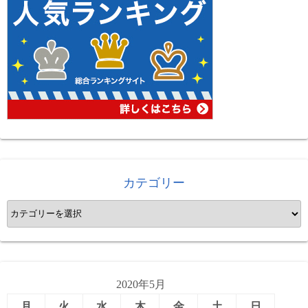
カテゴリー
カ
テ
ゴ
リ
ー
2020年5月
月
火
水
木
金
土
日