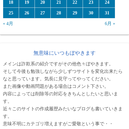
18
19
20
21
22
23
24
25
26
27
28
29
30
31
« 4月
6月 »
無意味にいつもぼやきます
メインは詐欺系の紹介ですがその他色々ぼやきます。
そして今後も勉強しながら少しずつサイトを変化出来たら
なと思っています。気長に見守ってやってください。
また画像や動画問題がある場合はコメント下さい。
内容によっては削除等の対応をきちんとしたいと思いま
す。
近々このサイトの作成履歴みたいなブログも書いていきま
す。
意味不明にカテゴリ増えますがご愛敬という事で・・