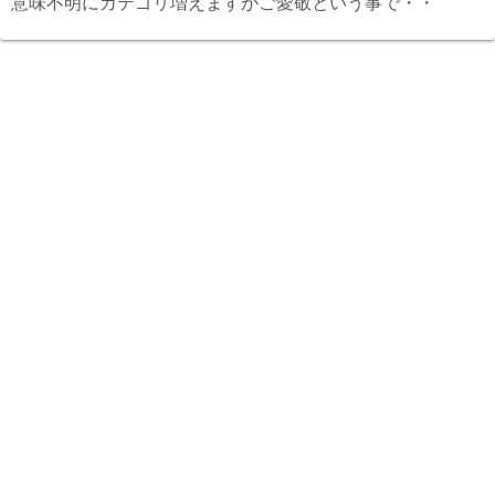
意味不明にカテゴリ増えますがご愛敬という事で・・