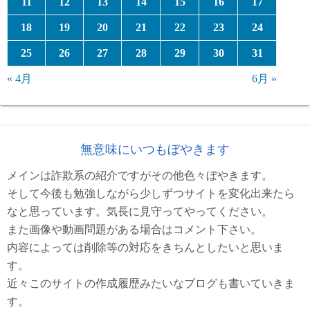
11
12
13
14
15
16
17
18
19
20
21
22
23
24
25
26
27
28
29
30
31
« 4月
6月 »
無意味にいつもぼやきます
メインは詐欺系の紹介ですがその他色々ぼやきます。
そして今後も勉強しながら少しずつサイトを変化出来たら
なと思っています。気長に見守ってやってください。
また画像や動画問題がある場合はコメント下さい。
内容によっては削除等の対応をきちんとしたいと思いま
す。
近々このサイトの作成履歴みたいなブログも書いていきま
す。