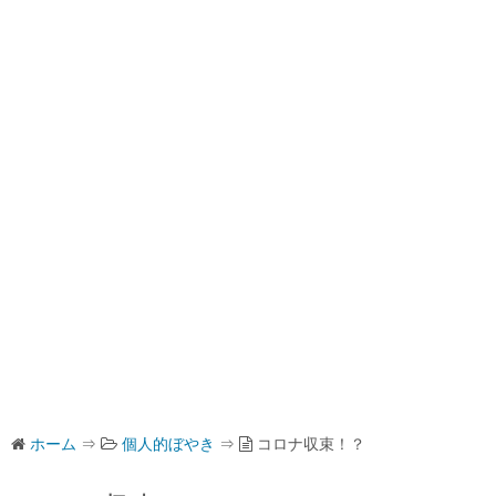
ホーム
⇒
個人的ぼやき
⇒
コロナ収束！？