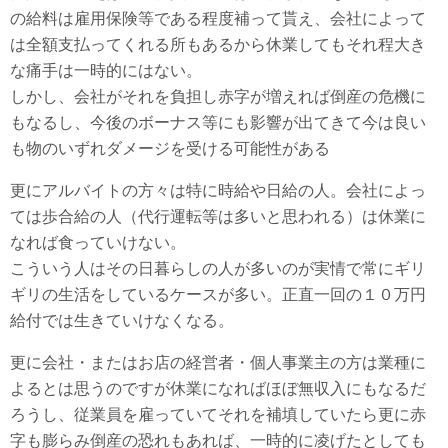
の給料は雇用保険等である程度補って貰え、会社によって
は全額支払ってくれる所もあるから休業してもそれ程大き
な痛手は一時的にはない。
しかし、会社がそれを負担し赤字が増えれば倒産の危機に
もなるし、今後のボーナス等にも影響が出てきて今は良い
も物のいずれダメージを受ける可能性がある
更にアルバイトの方々は特に時給や日給の人。会社によっ
ては歩合給の人（代行運転等は多いと思われる）は休業に
なれば食っていけない。
こういう人はその日暮らしの人が多いのが実情で常にギリ
ギリの生活をしているケースが多い。正直一回の１０万円
給付では生きていけなくなる。
更に会社・またはお店の経営者・個人事業主の方は業種に
よるとは思うのですが休業になればほぼ無収入にもなるだ
ろうし、従業員を雇っていてそれを補填していたら更に赤
字も膨らみ倒産の恐れもあれば、一時的に凌げたとしても