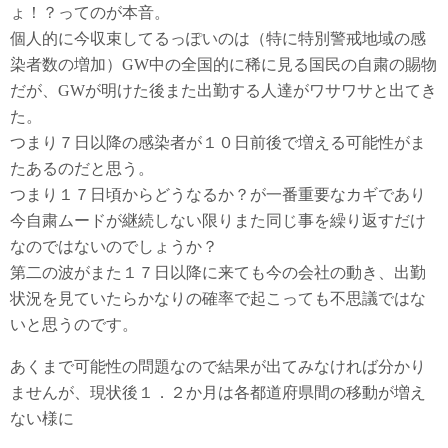
ょ！？ってのが本音。
個人的に今収束してるっぽいのは（特に特別警戒地域の感
染者数の増加）GW中の全国的に稀に見る国民の自粛の賜物
だが、GWが明けた後また出勤する人達がワサワサと出てき
た。
つまり７日以降の感染者が１０日前後で増える可能性がま
たあるのだと思う。
つまり１７日頃からどうなるか？が一番重要なカギであり
今自粛ムードが継続しない限りまた同じ事を繰り返すだけ
なのではないのでしょうか？
第二の波がまた１７日以降に来ても今の会社の動き、出勤
状況を見ていたらかなりの確率で起こっても不思議ではな
いと思うのです。
あくまで可能性の問題なので結果が出てみなければ分かり
ませんが、現状後１．２か月は各都道府県間の移動が増え
ない様に