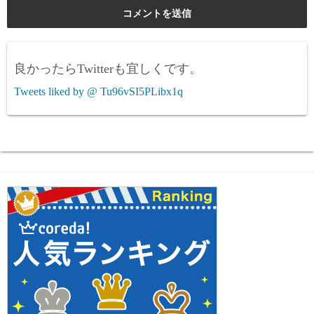
良かったらTwitterも宜しくです。
Tweets liked by @ Tu96vSI5PLibx1q