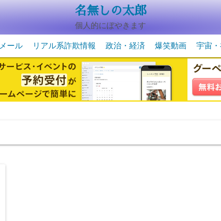
名無しの太郎
個人的にぼやきます
メール
リアル系詐欺情報
政治・経済
爆笑動画
宇宙・
動物系の爆笑動画
未確認
宇宙・