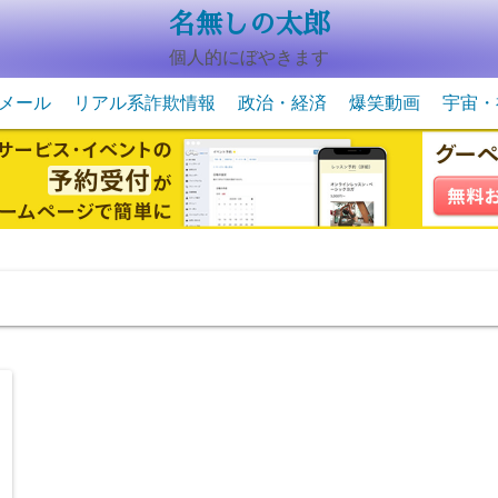
名無しの太郎
個人的にぼやきます
メール
リアル系詐欺情報
政治・経済
爆笑動画
宇宙・
動物系の爆笑動画
未確認
宇宙・