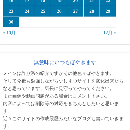
16
17
18
19
20
21
22
23
24
25
26
27
28
29
30
« 10月
12月 »
無意味にいつもぼやきます
メインは詐欺系の紹介ですがその他色々ぼやきます。
そして今後も勉強しながら少しずつサイトを変化出来たら
なと思っています。気長に見守ってやってください。
また画像や動画問題がある場合はコメント下さい。
内容によっては削除等の対応をきちんとしたいと思いま
す。
近々このサイトの作成履歴みたいなブログも書いていきま
す。