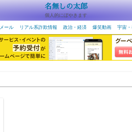
名無しの太郎
個人的にぼやきます
メール
リアル系詐欺情報
政治・経済
爆笑動画
宇宙・
動物系の爆笑動画
未確認
宇宙・