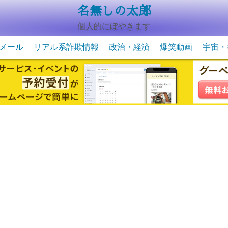
名無しの太郎
個人的にぼやきます
メール
リアル系詐欺情報
政治・経済
爆笑動画
宇宙・
動物系の爆笑動画
未確認
宇宙・