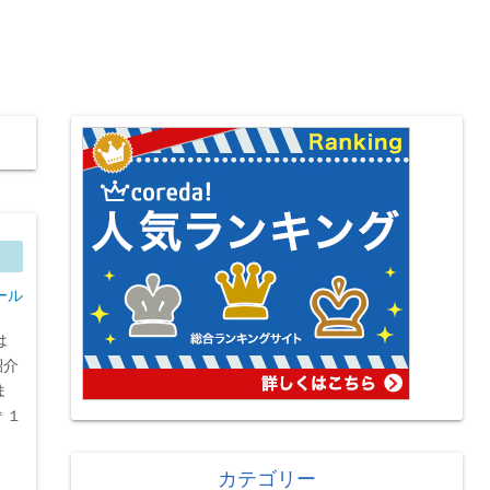
ール
は
紹介
ま
 ＊１
カテゴリー