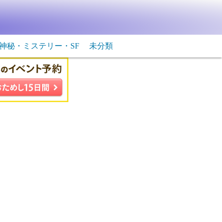
神秘・ミステリー・SF
未分類
生物・飛行物体
ＳＦ