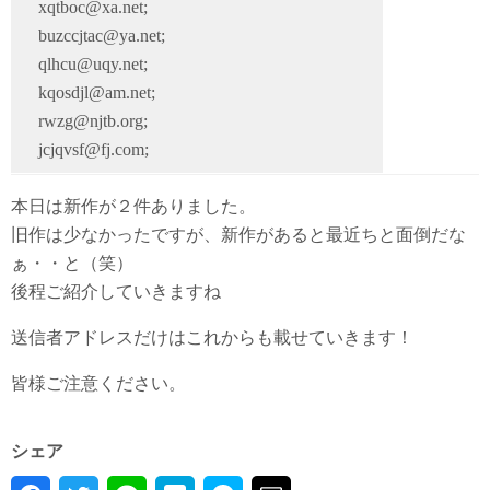
xqtboc@xa.net;
buzccjtac@ya.net;
qlhcu@uqy.net;
kqosdjl@am.net;
rwzg@njtb.org;
jcjqvsf@fj.com;
本日は新作が２件ありました。
旧作は少なかったですが、新作があると最近ちと面倒だな
ぁ・・と（笑）
後程ご紹介していきますね
送信者アドレスだけはこれからも載せていきます！
皆様ご注意ください。
シェア