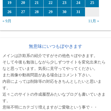
19
20
21
22
23
24
25
26
27
28
29
30
31
« 9月
11月 »
無意味にいつもぼやきます
メインは詐欺系の紹介ですがその他色々ぼやきます。
そして今後も勉強しながら少しずつサイトを変化出来たら
なと思っています。気長に見守ってやってください。
また画像や動画問題がある場合はコメント下さい。
内容によっては削除等の対応をきちんとしたいと思いま
す。
近々このサイトの作成履歴みたいなブログも書いていきま
す。
意味不明にカテゴリ増えますがご愛敬という事で・・