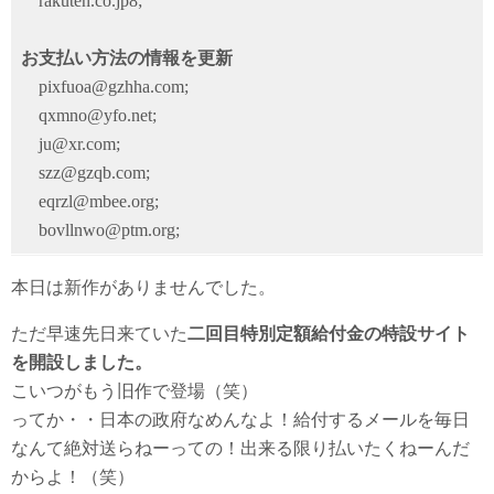
rakuten.co.jp8;
お支払い方法の情報を更新
pixfuoa@gzhha.com;
qxmno@yfo.net;
ju@xr.com;
szz@gzqb.com;
eqrzl@mbee.org;
bovllnwo@ptm.org;
本日は新作がありませんでした。
ただ早速先日来ていた
二回目特別定額給付金の特設サイト
を開設しました。
こいつがもう旧作で登場（笑）
ってか・・日本の政府なめんなよ！給付するメールを毎日
なんて絶対送らねーっての！出来る限り払いたくねーんだ
からよ！（笑）