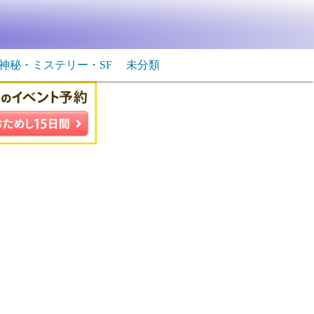
神秘・ミステリー・SF
未分類
生物・飛行物体
ＳＦ