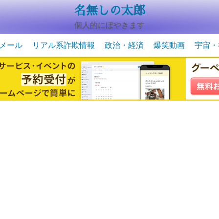
名無しの太郎
個人的にぼやきます
メール
リアル系詐欺情報
政治・経済
爆笑動画
宇宙・
動物系の爆笑動画
未確認
宇宙・