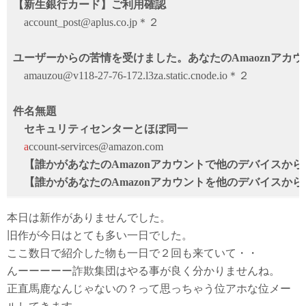
【新生銀行カード】ご利用確認
account_post@aplus.co.jp＊２
ユーザーからの苦情を受けました。あなたのAmaoznアカ
amauzou@v118-27-76-172.l3za.static.cnode.io＊２
件名無題
セキュリティセンターとほぼ同一
a
ccount-servirces@amazon.com
【誰かがあなたのAmazonアカウントで他のデバイスか
【誰かがあなたのAmazonアカウントを他のデバイスか
本日は新作がありませんでした。
旧作が今日はとても多い一日でした。
ここ数日で紹介した物も一日で２回も来ていて・・
んーーーーー詐欺集団はやる事が良く分かりませんね。
正直馬鹿なんじゃないの？って思っちゃう位アホな位メー