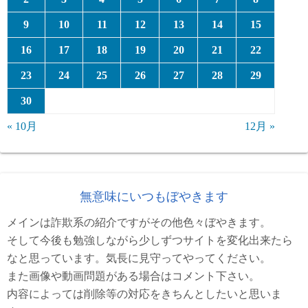
9
10
11
12
13
14
15
16
17
18
19
20
21
22
23
24
25
26
27
28
29
30
« 10月
12月 »
無意味にいつもぼやきます
メインは詐欺系の紹介ですがその他色々ぼやきます。
そして今後も勉強しながら少しずつサイトを変化出来たら
なと思っています。気長に見守ってやってください。
また画像や動画問題がある場合はコメント下さい。
内容によっては削除等の対応をきちんとしたいと思いま