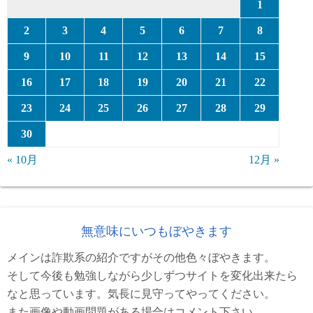
1
2
3
4
5
6
7
8
9
10
11
12
13
14
15
16
17
18
19
20
21
22
23
24
25
26
27
28
29
30
« 10月
12月 »
無意味にいつもぼやきます
メインは詐欺系の紹介ですがその他色々ぼやきます。
そして今後も勉強しながら少しずつサイトを変化出来たら
なと思っています。気長に見守ってやってください。
また画像や動画問題がある場合はコメント下さい。