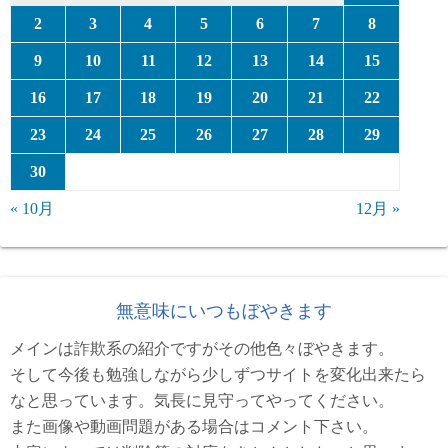
2
3
4
5
6
7
8
9
10
11
12
13
14
15
16
17
18
19
20
21
22
23
24
25
26
27
28
29
30
« 10月
12月 »
無意味にいつもぼやきます
メインは詐欺系の紹介ですがその他色々ぼやきます。
そして今後も勉強しながら少しずつサイトを変化出来たら
なと思っています。気長に見守ってやってください。
また画像や動画問題がある場合はコメント下さい。