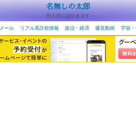
名無しの太郎
個人的にぼやきます
メール
リアル系詐欺情報
政治・経済
爆笑動画
宇宙・
動物系の爆笑動画
未確認
宇宙・