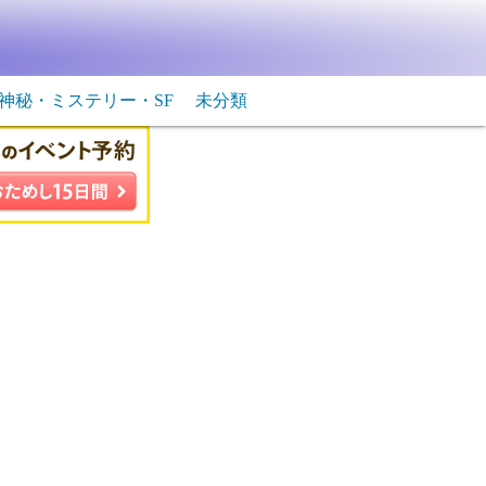
神秘・ミステリー・SF
未分類
生物・飛行物体
ＳＦ